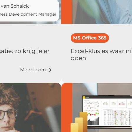
 van Schaick
ness Development Manager
MS Office 365
ie: zo krijg je er
Excel-klusjes waar n
doen
Meer lezen