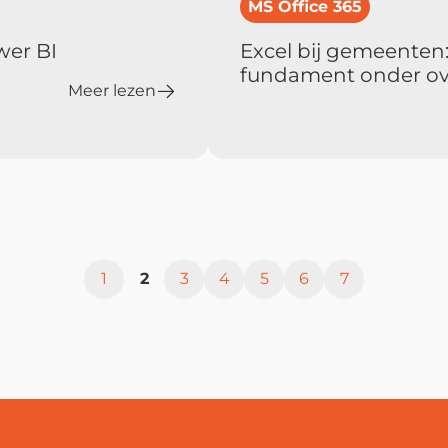
MS Office 365
wer BI
Excel bij gemeenten
fundament onder ove
Meer lezen
1
2
3
4
5
6
7