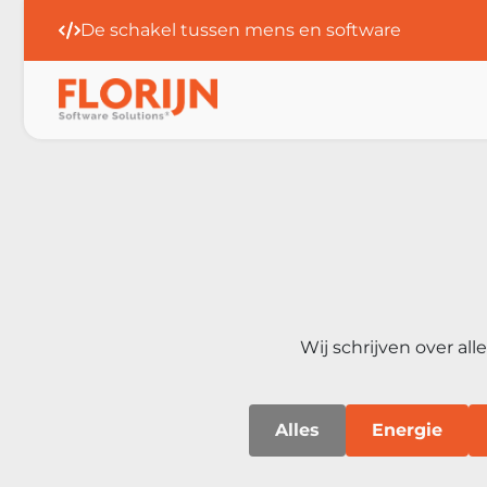
Al 25 jaar
Allround club van experts
Wij schrijven over al
Alles
Energie