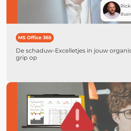
Rick
Busi
MS Office 365
De schaduw-Excelletjes in jouw organisat
grip op