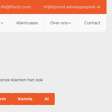
info@florijn.com
Vrijblijvend adviesgesprek
n
Klantcases
Over ons
Contact
t onze klanten het ook
orm
Kennis
AI