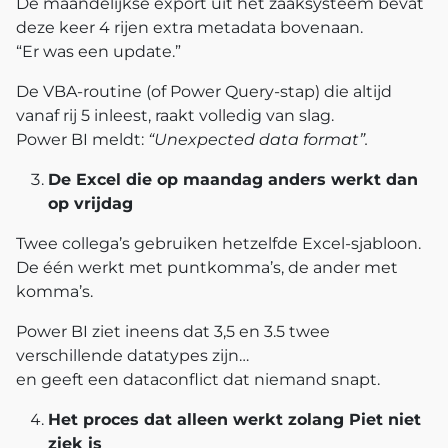
De maandelijkse export uit het zaaksysteem bevat
deze keer 4 rijen extra metadata bovenaan.
“Er was een update.”
De VBA‑routine (of Power Query‑stap) die altijd
vanaf rij 5 inleest, raakt volledig van slag.
Power BI meldt:
“Unexpected data format”.
De Excel die op maandag anders werkt dan
op vrijdag
Twee collega’s gebruiken hetzelfde Excel‑sjabloon.
De één werkt met puntkomma’s, de ander met
komma’s.
Power BI ziet ineens dat 3,5 en 3.5 twee
verschillende datatypes zijn…
en geeft een dataconflict dat niemand snapt.
Het proces dat alleen werkt zolang Piet niet
ziek is