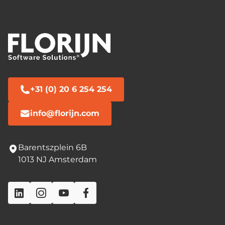
+31 (0) 20 6 254 254
info@florijn.com
Barentszplein 6B
1013 NJ Amsterdam