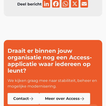
LinkedIn
Facebook
WhatsAp
X
Emai
Deel bericht
Draait er binnen jouw
organisatie nog een Access-
applicatie waar iedereen op
leunt?
We kijken graag mee naar stabiliteit, beheer en
mogelijke modernisering.
Contact
Meer over Access