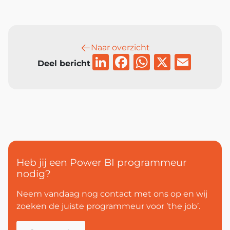
Naar overzicht
LinkedIn
Facebook
WhatsAp
X
Emai
Deel bericht
Heb jij een Power BI programmeur
nodig?
Neem vandaag nog contact met ons op en wij
zoeken de juiste programmeur voor ’the job’.