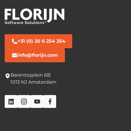
+31 (0) 20 6 254 254
info@florijn.com
Barentszplein 6B
1013 NJ Amsterdam