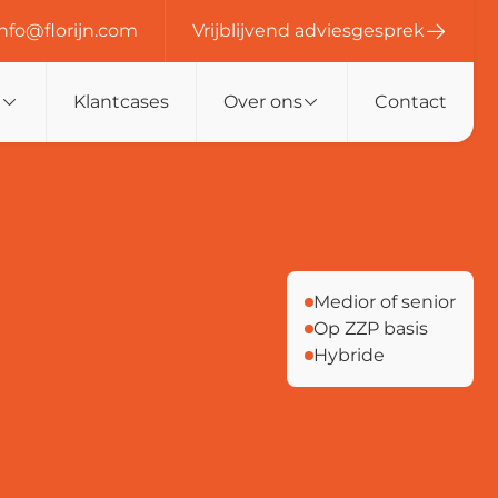
info@florijn.com
Vrijblijvend adviesgesprek
n
Klantcases
Over ons
Contact
Medior of senior
Op ZZP basis
Hybride