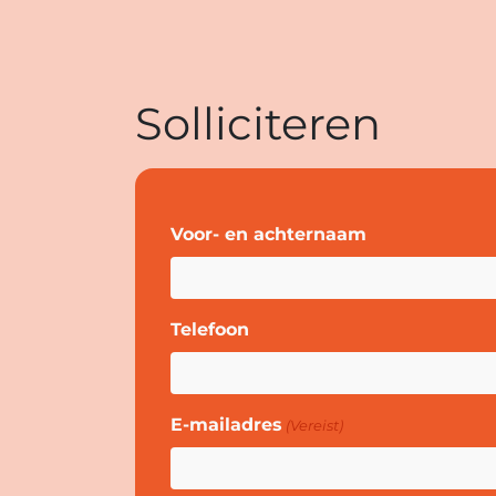
Solliciteren
Voor- en achternaam
Telefoon
E-mailadres
(Vereist)