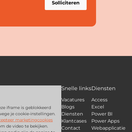
Snelle links
Diensten
Vacatures
Access
Blogs
Excel
ze iframe is geblokkeerd
ege je cookie-instellingen.
Diensten
Power BI
cepteer marketingcookies
Klantcases
Power Apps
om de video te bekijken.
Contact
Webapplicatie