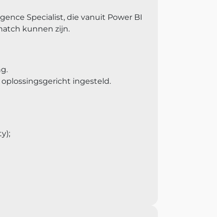
igence Specialist, die vanuit Power BI
match kunnen zijn.
g.
 oplossingsgericht ingesteld.
y);