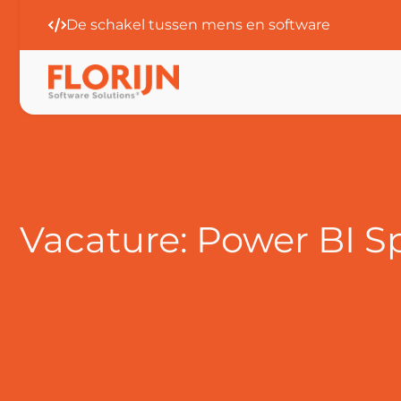
De schakel tussen mens en software
Al 25 jaar
Allround club van experts
Vacature: Power BI Sp